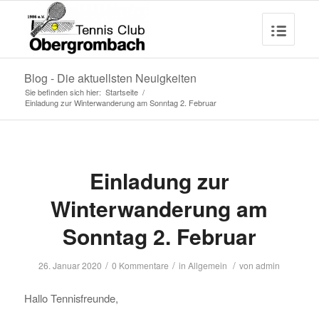
Blog - Die aktuellsten Neuigkeiten
Sie befinden sich hier:
Startseite
/
Einladung zur Winterwanderung am Sonntag 2. Februar
Einladung zur
Winterwanderung am
Sonntag 2. Februar
/
/
/
26. Januar 2020
0 Kommentare
in
Allgemein
von
admin
Hallo Tennisfreunde,