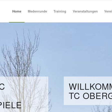
Home
Medenrunde
Training
Veranstaltungen
Vere
IC
WILLKOM
TC OBER
IELE