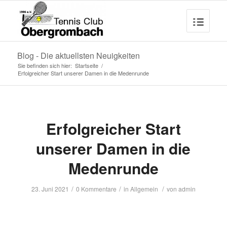
Blog - Die aktuellsten Neuigkeiten
Sie befinden sich hier:
Startseite
/
Erfolgreicher Start unserer Damen in die Medenrunde
Erfolgreicher Start
unserer Damen in die
Medenrunde
/
/
/
23. Juni 2021
0 Kommentare
in
Allgemein
von
admin